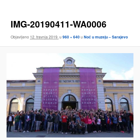
IMG-20190411-WA0006
Objavljeno
12. travnja 2019.
u
960 × 640
u
Noć u muzeju – Sarajevo