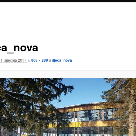
ca_nova
1. siječnja 2017.
u
808 × 288
u
djeca_nova