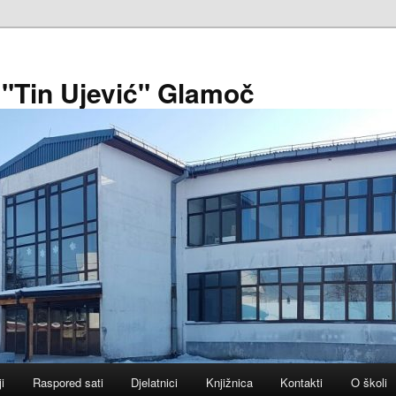
 "Tin Ujević" Glamoč
ji
Raspored sati
Djelatnici
Knjižnica
Kontakti
O školi