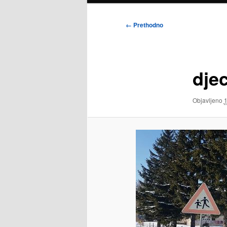
Navigacija
← Prethodno
slike
dje
Objavljeno
1