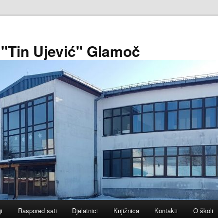
 "Tin Ujević" Glamoč
ji
Raspored sati
Djelatnici
Knjižnica
Kontakti
O školi