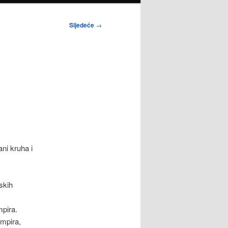
Sljedeće
→
ni kruha i
skih
mpira.
umpira,