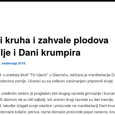
i kruha i zahvale plodova
lje i Dani krumpira
. studenoga 2019.
. u srednjoj školi “Tin Ujević” u Glamoču, održana je manifestacija Da
odovima zemlje. Učenici su sa velikom zanimanjem pripremili svoje,
e uređenim stolom je proglašen stol drugog razreda gimnazije i šumar
S obzirom da su bili najbolji, isti učenici drugi razreda su dan kasnije,
. također izlagali svoje slastice i proizvode na manifestaciji Dani kru
u domaće kolače, peciva, razne domaće proizvode poput naravno, kr