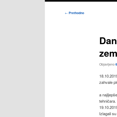
Navigacija
←
Prethodno
objava
Dan
zem
Objavljeno
6
18.10.2019
zahvale pl
a najljepš
tehničara. 
19.10.2019
Izlagali s